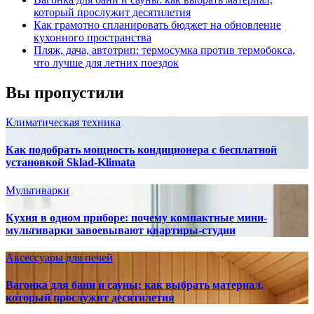
который прослужит десятилетия
Как грамотно спланировать бюджет на обновление
кухонного пространства
Пляж, дача, автотрип: термосумка против термобокса,
что лучше для летних поездок
Вы пропустили
Климатическая техника
Как подобрать мощность кондиционера с бесплатной
установкой Sklad-Klimata
Мультиварки
Кухня в одном приборе: почему компактные мини-
мультиварки завоевывают квартиры-студии
Аксессуары для печей
Вагонка для бани и сауны: как выбрать материал,
который прослужит десятилетия