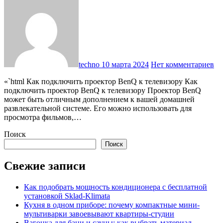
techno
10 марта 2024
Нет комментариев
«`html Как подключить проектор BenQ к телевизору Как
подключить проектор BenQ к телевизору Проектор BenQ
может быть отличным дополнением к вашей домашней
развлекательной системе. Его можно использовать для
просмотра фильмов,…
Поиск
Поиск
Свежие записи
Как подобрать мощность кондиционера с бесплатной
установкой Sklad-Klimata
Кухня в одном приборе: почему компактные мини-
мультиварки завоевывают квартиры-студии
Вагонка для бани и сауны: как выбрать материал,