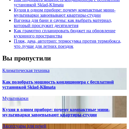
установкой Sklad-Klimata
Кухня в одном приборе: почему компактные мини-
мультиварки завоевывают квартиры-студии
Вагонка для бани и сауны: как выбрать материал,
который прослужит десятилетия
Как грамотно спланировать бюджет на обновление
кухонного пространства
Пляж, дача, автотрип: термосумка против термобокса,
что лучше для летних поездок
Вы пропустили
Климатическая техника
Как подобрать мощность кондиционера с бесплатной
установкой Sklad-Klimata
Мультиварки
Кухня в одном приборе: почему компактные мини-
мультиварки завоевывают квартиры-студии
Аксессуары для печей