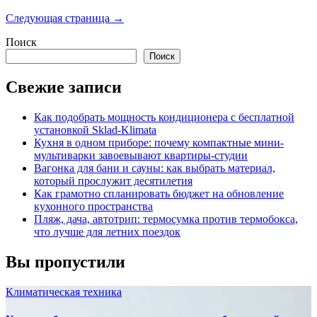
записей
Следующая страница →
Поиск
Поиск
Свежие записи
Как подобрать мощность кондиционера с бесплатной
установкой Sklad-Klimata
Кухня в одном приборе: почему компактные мини-
мультиварки завоевывают квартиры-студии
Вагонка для бани и сауны: как выбрать материал,
который прослужит десятилетия
Как грамотно спланировать бюджет на обновление
кухонного пространства
Пляж, дача, автотрип: термосумка против термобокса,
что лучше для летних поездок
Вы пропустили
Климатическая техника