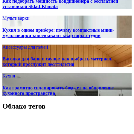
Как подобрать мощность кондиционера с бесплатной
установкой Sklad-Klimata
Мультиварки
Кухня в одном приборе: почему компактные мини-
мультиварки завоевывают квартиры-студии
Аксессуары для печей
Вагонка для бани и сауны: как выбрать материал,
который прослужит десятилетия
Кухня
Как грамотно спланировать бюджет на обновление
кухонного пространства
Облако тегов