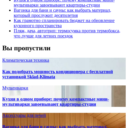
мультиварки завоевывают квартиры-студии
Вагонка для бани и сауны: как выбрать материал,
который прослужит десятилетия
Как грамотно спланировать бюджет на обновление
кухонного пространства
Пляж, дача, автотрип: термосумка против термобокса,
что лучше для летних поездок
Вы пропустили
Климатическая техника
Как подобрать мощность кондиционера с бесплатной
установкой Sklad-Klimata
Мультиварки
Кухня в одном приборе: почему компактные мини-
мультиварки завоевывают квартиры-студии
Аксессуары для печей
Вагонка для бани и сауны: как выбрать материал,