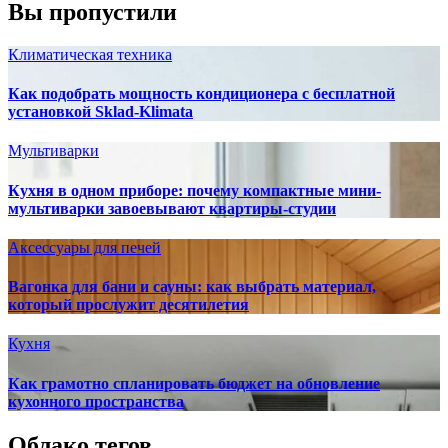
Вы пропустили
Климатическая техника
Как подобрать мощность кондиционера с бесплатной
установкой Sklad-Klimata
Мультиварки
Кухня в одном приборе: почему компактные мини-
мультиварки завоевывают квартиры-студии
Аксессуары для печей
Вагонка для бани и сауны: как выбрать материал,
который прослужит десятилетия
Кухня
Как грамотно спланировать бюджет на обновление
кухонного пространства
Облако тегов