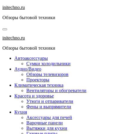
Перейти
initechno.ru
к
Обзоры бытовой техники
содержанию
initechno.ru
Обзоры бытовой техники
Автоаксессуары
Сумки холодильники
Аудио/Видео
Обзоры телевизоров
Проекторы
Климатическая техника
Вентиляторы и обогреватели
Красота и здоровье
Утюги и отпариватели
Фены и выпрямители
Кухня
Аксессуары для печей
Варочные панели
Вытяжки для кухни
Газовые плиты