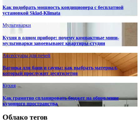
Как подобрать мощность кондиционера с бесплатной
установкой Sklad-Klimata
Мультиварки
Кухня в одном приборе: почему компактные мини-
мультиварки завоевывают квартиры-студии
Аксессуары для печей
Вагонка для бани и сауны: как выбрать материал,
который прослужит десятилетия
Кухня
Как грамотно спланировать бюджет на обновление
кухонного пространства
Облако тегов