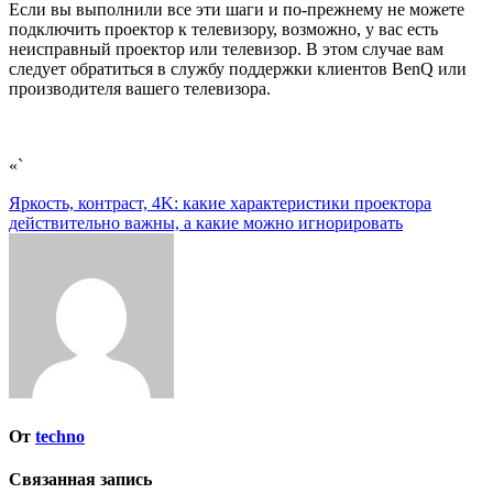
Если вы выполнили все эти шаги и по-прежнему не можете
подключить проектор к телевизору, возможно, у вас есть
неисправный проектор или телевизор. В этом случае вам
следует обратиться в службу поддержки клиентов BenQ или
производителя вашего телевизора.
«`
Навигация
Яркость, контраст, 4K: какие характеристики проектора
действительно важны, а какие можно игнорировать
по
записям
От
techno
Связанная запись