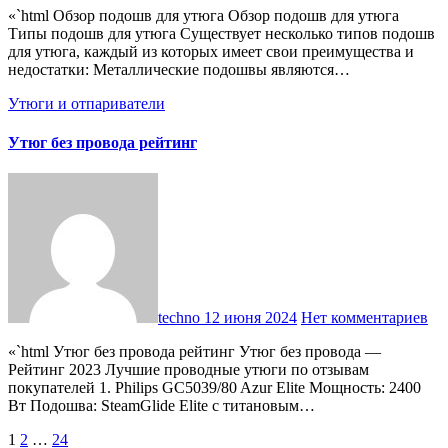
«`html Обзор подошв для утюга Обзор подошв для утюга
Типы подошв для утюга Существует несколько типов подошв
для утюга, каждый из которых имеет свои преимущества и
недостатки: Металлические подошвы являются…
Утюги и отпариватели
Утюг без провода рейтинг
techno
12 июня 2024
Нет комментариев
«`html Утюг без провода рейтинг Утюг без провода —
Рейтинг 2023 Лучшие проводные утюги по отзывам
покупателей 1. Philips GC5039/80 Azur Elite Мощность: 2400
Вт Подошва: SteamGlide Elite с титановым…
Пагинация
1
2
…
24