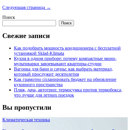
записей
Следующая страница →
Поиск
Поиск
Свежие записи
Как подобрать мощность кондиционера с бесплатной
установкой Sklad-Klimata
Кухня в одном приборе: почему компактные мини-
мультиварки завоевывают квартиры-студии
Вагонка для бани и сауны: как выбрать материал,
который прослужит десятилетия
Как грамотно спланировать бюджет на обновление
кухонного пространства
Пляж, дача, автотрип: термосумка против термобокса,
что лучше для летних поездок
Вы пропустили
Климатическая техника