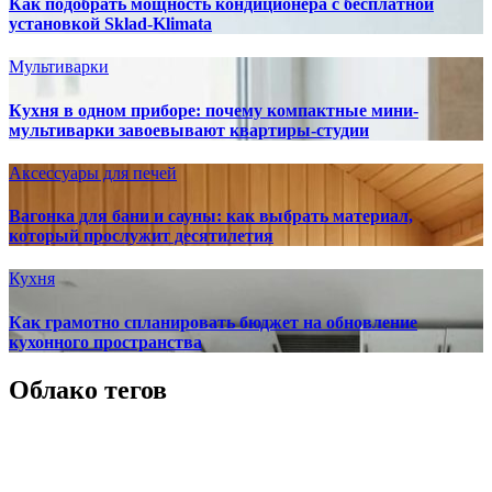
Как подобрать мощность кондиционера с бесплатной
установкой Sklad-Klimata
Мультиварки
Кухня в одном приборе: почему компактные мини-
мультиварки завоевывают квартиры-студии
Аксессуары для печей
Вагонка для бани и сауны: как выбрать материал,
который прослужит десятилетия
Кухня
Как грамотно спланировать бюджет на обновление
кухонного пространства
Облако тегов