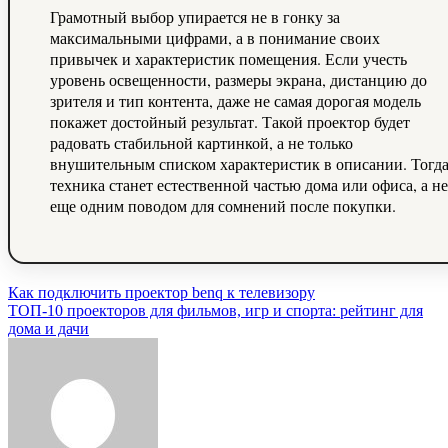
Грамотный выбор упирается не в гонку за
максимальными цифрами, а в понимание своих
привычек и характеристик помещения. Если учесть
уровень освещенности, размеры экрана, дистанцию до
зрителя и тип контента, даже не самая дорогая модель
покажет достойный результат. Такой проектор будет
радовать стабильной картинкой, а не только
внушительным списком характеристик в описании. Тогд
техника станет естественной частью дома или офиса, а не
еще одним поводом для сомнений после покупки.
Навигация
Как подключить проектор benq к телевизору
ТОП‑10 проекторов для фильмов, игр и спорта: рейтинг для
по
дома и дачи
записям