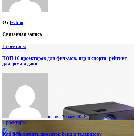
От
techno
Связанная запись
Проекторы
ТОП‑10 проекторов для фильмов, игр и спорта: рейтинг
для дома и дачи
techno
30 мая 2026
Проекторы
Как подключить проектор benq к телевизору