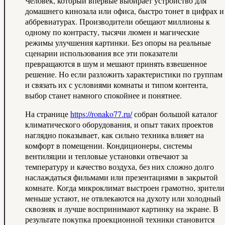
Человек, который впервые выбирает устройство для
домашнего кинозала или офиса, быстро тонет в цифрах и
аббревиатурах. Производители обещают миллионы к
одному по контрасту, тысячи люмен и магические
режимы улучшения картинки. Без опоры на реальные
сценарии использования все эти показатели
превращаются в шум и мешают принять взвешенное
решение. Но если разложить характеристики по группам
и связать их с условиями комнаты и типом контента,
выбор станет намного спокойнее и понятнее.
На странице
https://ronako77.ru/
собран большой каталог
климатического оборудования, и опыт таких проектов
наглядно показывает, как сильно техника влияет на
комфорт в помещении. Кондиционеры, системы
вентиляции и тепловые установки отвечают за
температуру и качество воздуха, без них сложно долго
наслаждаться фильмами или презентациями в закрытой
комнате. Когда микроклимат выстроен грамотно, зрители
меньше устают, не отвлекаются на духоту или холодный
сквозняк и лучше воспринимают картинку на экране. В
результате покупка проекционной техники становится