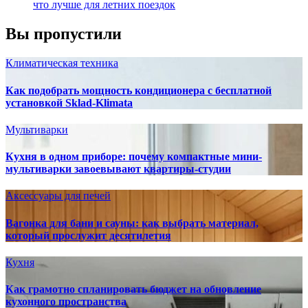
что лучше для летних поездок
Вы пропустили
Климатическая техника
Как подобрать мощность кондиционера с бесплатной
установкой Sklad-Klimata
Мультиварки
Кухня в одном приборе: почему компактные мини-
мультиварки завоевывают квартиры-студии
Аксессуары для печей
Вагонка для бани и сауны: как выбрать материал,
который прослужит десятилетия
Кухня
Как грамотно спланировать бюджет на обновление
кухонного пространства