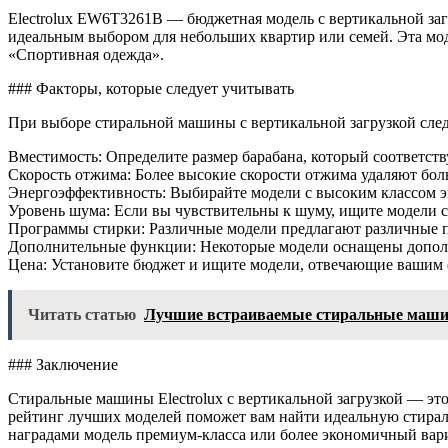
Electrolux EW6T3261B — бюджетная модель с вертикальной загр
идеальным выбором для небольших квартир или семей. Эта мо
«Спортивная одежда».
### Факторы, которые следует учитывать
При выборе стиральной машины с вертикальной загрузкой след
Вместимость: Определите размер барабана, который соответств
Скорость отжима: Более высокие скорости отжима удаляют боль
Энергоэффективность: Выбирайте модели с высоким классом эн
Уровень шума: Если вы чувствительны к шуму, ищите модели с
Программы стирки: Различные модели предлагают различные п
Дополнительные функции: Некоторые модели оснащены дополн
Цена: Установите бюджет и ищите модели, отвечающие вашим
Читать статью
Лучшие встраиваемые стиральные маши
### Заключение
Стиральные машины Electrolux с вертикальной загрузкой — это
рейтинг лучших моделей поможет вам найти идеальную стираль
наградами модель премиум-класса или более экономичный вари