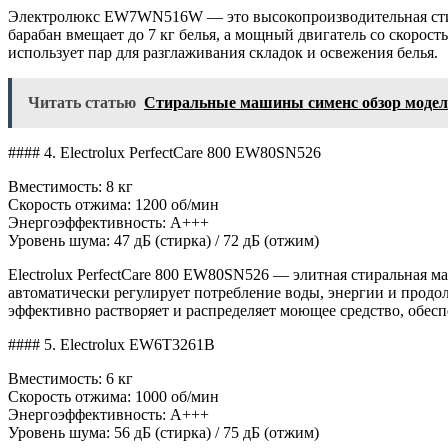
Электролюкс EW7WN516W — это высокопроизводительная стирал
барабан вмещает до 7 кг белья, а мощный двигатель со скорос
использует пар для разглаживания складок и освежения белья.
Читать статью
Стиральные машины сименс обзор модел
#### 4. Electrolux PerfectCare 800 EW80SN526
Вместимость: 8 кг
Скорость отжима: 1200 об/мин
Энергоэффективность: A+++
Уровень шума: 47 дБ (стирка) / 72 дБ (отжим)
Electrolux PerfectCare 800 EW80SN526 — элитная стиральная ма
автоматически регулирует потребление воды, энергии и продолж
эффективно растворяет и распределяет моющее средство, обесп
#### 5. Electrolux EW6T3261B
Вместимость: 6 кг
Скорость отжима: 1000 об/мин
Энергоэффективность: A+++
Уровень шума: 56 дБ (стирка) / 75 дБ (отжим)