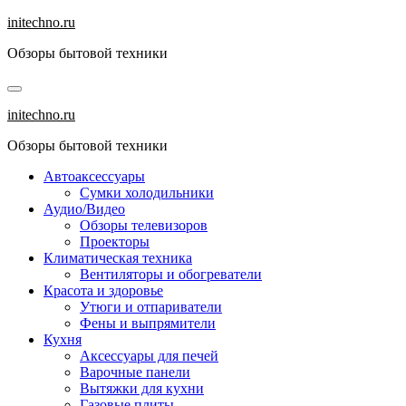
Перейти
initechno.ru
к
Обзоры бытовой техники
содержанию
initechno.ru
Обзоры бытовой техники
Автоаксессуары
Сумки холодильники
Аудио/Видео
Обзоры телевизоров
Проекторы
Климатическая техника
Вентиляторы и обогреватели
Красота и здоровье
Утюги и отпариватели
Фены и выпрямители
Кухня
Аксессуары для печей
Варочные панели
Вытяжки для кухни
Газовые плиты