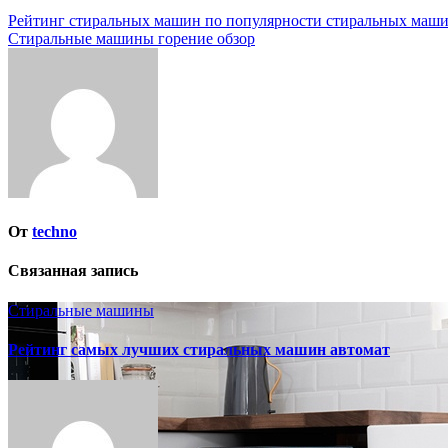
Навигация
Рейтинг стиральных машин по популярности стиральных маш
Стиральные машины горение обзор
по
записям
От
techno
Связанная запись
Стиральные машины
Рейтинг самых лучших стиральных машин автомат