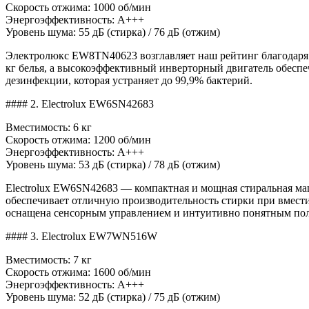
Скорость отжима: 1000 об/мин
Энергоэффективность: A+++
Уровень шума: 55 дБ (стирка) / 76 дБ (отжим)
Электролюкс EW8TN40623 возглавляет наш рейтинг благодаря 
кг белья, а высокоэффективный инверторный двигатель обесп
дезинфекции, которая устраняет до 99,9% бактерий.
#### 2. Electrolux EW6SN42683
Вместимость: 6 кг
Скорость отжима: 1200 об/мин
Энергоэффективность: A+++
Уровень шума: 53 дБ (стирка) / 78 дБ (отжим)
Electrolux EW6SN42683 — компактная и мощная стиральная маш
обеспечивает отличную производительность стирки при вмести
оснащена сенсорным управлением и интуитивно понятным пол
#### 3. Electrolux EW7WN516W
Вместимость: 7 кг
Скорость отжима: 1600 об/мин
Энергоэффективность: A+++
Уровень шума: 52 дБ (стирка) / 75 дБ (отжим)