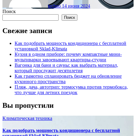
techno
14 июня 2024
Поиск
Поиск
Свежие записи
Как подобрать мощность кондиционера с бесплатной
установкой Sklad-Klimata
Кухня в одном приборе: почему компактные мини-
мультиварки завоевывают квартиры-студии
Вагонка для бани и сауны: как выбрать материал,
который прослужит десятилетия
Как грамотно спланировать бюджет на обновление
кухонного пространства
Пляж, дача, автотрип: термосумка против термобокса,
что лучше для летних поездок
Вы пропустили
Климатическая техника
Как подобрать мощность кондиционера с бесплатной
установкой Sklad-Klimata