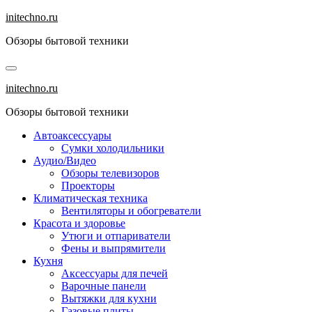
Перейти
initechno.ru
к
Обзоры бытовой техники
содержанию
initechno.ru
Обзоры бытовой техники
Автоаксессуары
Сумки холодильники
Аудио/Видео
Обзоры телевизоров
Проекторы
Климатическая техника
Вентиляторы и обогреватели
Красота и здоровье
Утюги и отпариватели
Фены и выпрямители
Кухня
Аксессуары для печей
Варочные панели
Вытяжки для кухни
Газовые плиты