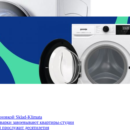
новкой Sklad-Klimata
иварки завоевывают квартиры-студии
й прослужит десятилетия