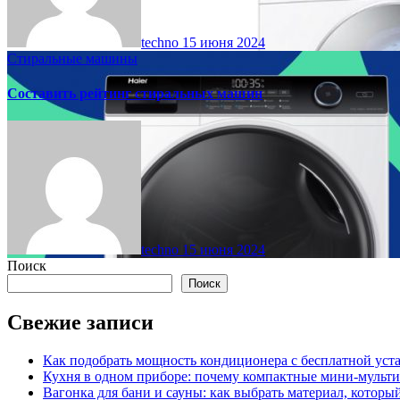
techno
15 июня 2024
Стиральные машины
Составить рейтинг стиральных машин
techno
15 июня 2024
Поиск
Поиск
Свежие записи
Как подобрать мощность кондиционера с бесплатной уста
Кухня в одном приборе: почему компактные мини-мульт
Вагонка для бани и сауны: как выбрать материал, которы