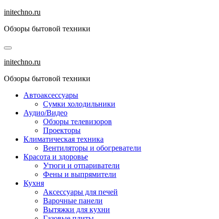
Перейти
initechno.ru
к
Обзоры бытовой техники
содержанию
initechno.ru
Обзоры бытовой техники
Автоаксессуары
Сумки холодильники
Аудио/Видео
Обзоры телевизоров
Проекторы
Климатическая техника
Вентиляторы и обогреватели
Красота и здоровье
Утюги и отпариватели
Фены и выпрямители
Кухня
Аксессуары для печей
Варочные панели
Вытяжки для кухни
Газовые плиты