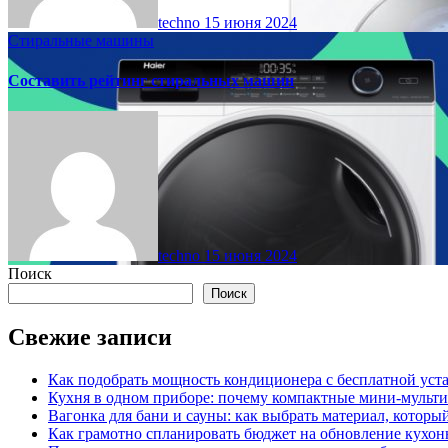
techno
15 июня 2024
Стиральные машины
Составить рейтинг стиральных машин
techno
15 июня 2024
Поиск
Поиск
Свежие записи
Как подобрать мощность кондиционера с бесплатной уста
Кухня в одном приборе: почему компактные мини-мульт
Вагонка для бани и сауны: как выбрать материал, которы
Как грамотно спланировать бюджет на обновление кухон