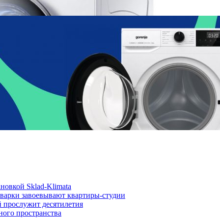
новкой Sklad-Klimata
иварки завоевывают квартиры-студии
й прослужит десятилетия
ного пространства