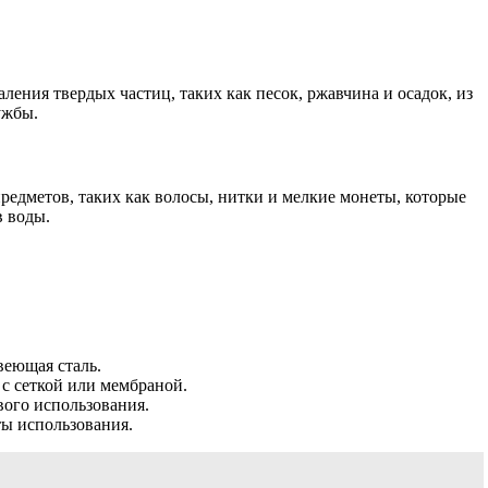
ения твердых частиц, таких как песок, ржавчина и осадок, из
ужбы.
едметов, таких как волосы, нитки и мелкие монеты, которые
в воды.
веющая сталь.
 сеткой или мембраной.
вого использования.
ты использования.