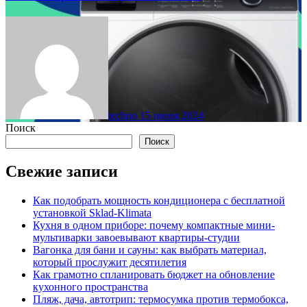
techno
15 июня 2024
Поиск
Поиск
Свежие записи
Как подобрать мощность кондиционера с бесплатной
установкой Sklad-Klimata
Кухня в одном приборе: почему компактные мини-
мультиварки завоевывают квартиры-студии
Вагонка для бани и сауны: как выбрать материал,
который прослужит десятилетия
Как грамотно спланировать бюджет на обновление
кухонного пространства
Пляж, дача, автотрип: термосумка против термобокса,