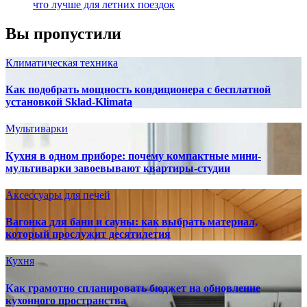
что лучше для летних поездок
Вы пропустили
Климатическая техника
Как подобрать мощность кондиционера с бесплатной
установкой Sklad-Klimata
Мультиварки
Кухня в одном приборе: почему компактные мини-
мультиварки завоевывают квартиры-студии
Аксессуары для печей
Вагонка для бани и сауны: как выбрать материал,
который прослужит десятилетия
Кухня
Как грамотно спланировать бюджет на обновление
кухонного пространства