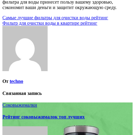
фильтра для воды принесет пользу вашему здоровью,
сэкономит ваши деньги и защитит окружающую среду.
Навигация
Самые лучшие фильтры для очистки воды рейтинг
Фильтр для очистки воды в квартире рейтинг
по
записям
От
techno
Связанная запись
Соковыжималки
Рейтинг соковыжималок топ лучших