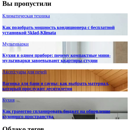
Вы пропустили
Климатическая техника
Как подобрать мощность кондиционера с бесплатной
установкой Sklad-Klimata
Мультиварки
Кухня в одном приборе: почему компактные мини-
мультиварки завоевывают квартиры-студии
Аксессуары для печей
Вагонка для бани и сауны: как выбрать материал,
который прослужит десятилетия
Кухня
Как грамотно спланировать бюджет на обновление
кухонного пространства
Облако тегов