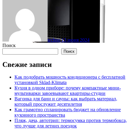
techno
13 июня 2024
Поиск
Поиск
Свежие записи
Как подобрать мощность кондиционера с бесплатной
установкой Sklad-Klimata
Кухня в одном приборе: почему компактные мини-
мультиварки завоевывают квартиры-студии
Вагонка для бани и сауны: как выбрать материал,
который прослужит десятилетия
Как грамотно спланировать бюджет на обновление
кухонного пространства
Пляж, дача, автотрип: термосумка против термобокса,
что лучше для летних поездок