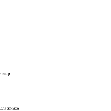
фильтр
н для жмыха