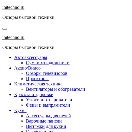
Перейти
initechno.ru
к
Обзоры бытовой техники
содержанию
initechno.ru
Обзоры бытовой техники
Автоаксессуары
Сумки холодильники
Аудио/Видео
Обзоры телевизоров
Проекторы
Климатическая техника
Вентиляторы и обогреватели
Красота и здоровье
Утюги и отпариватели
Фены и выпрямители
Кухня
Аксессуары для печей
Варочные панели
Вытяжки для кухни
Газовые плиты