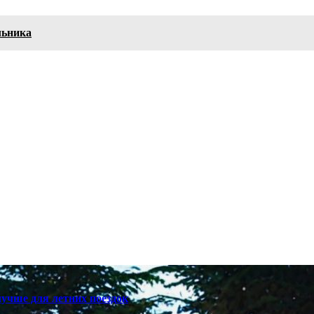
льника
лучше для летних поездок