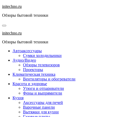
Перейти
initechno.ru
к
Обзоры бытовой техники
содержанию
initechno.ru
Обзоры бытовой техники
Автоаксессуары
Сумки холодильники
Аудио/Видео
Обзоры телевизоров
Проекторы
Климатическая техника
Вентиляторы и обогреватели
Красота и здоровье
Утюги и отпариватели
Фены и выпрямители
Кухня
Аксессуары для печей
Варочные панели
Вытяжки для кухни
Газовые плиты