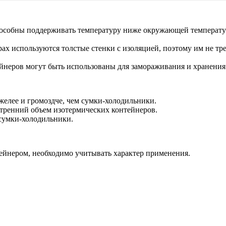
особны поддерживать температуру ниже окружающей температур
рах используются толстые стенки с изоляцией, поэтому им не т
йнеров могут быть использованы для замораживания и хранени
елее и громоздче, чем сумки-холодильники.
тренний объем изотермических контейнеров.
 сумки-холодильники.
йнером, необходимо учитывать характер применения.