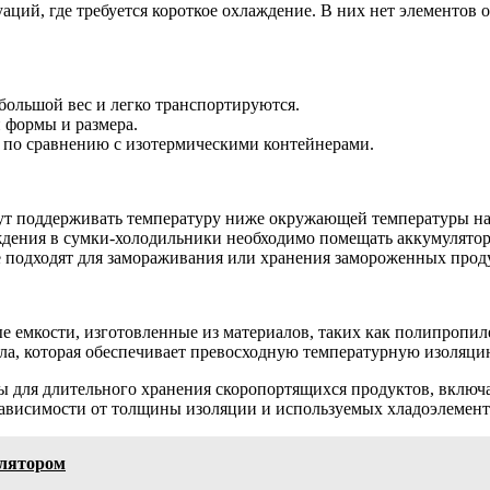
аций, где требуется короткое охлаждение. В них нет элементов
ольшой вес и легко транспортируются.
 формы и размера.
 по сравнению с изотермическими контейнерами.
т поддерживать температуру ниже окружающей температуры надо
ждения в сумки-холодильники необходимо помещать аккумулятор
 подходят для замораживания или хранения замороженных прод
е емкости, изготовленные из материалов, таких как полипропи
ла, которая обеспечивает превосходную температурную изоляци
 для длительного хранения скоропортящихся продуктов, включ
зависимости от толщины изоляции и используемых хладоэлемент
улятором