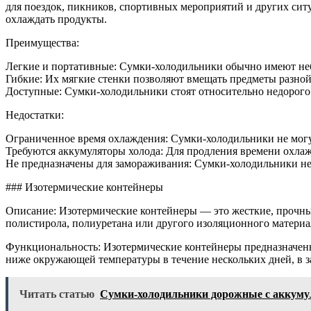
для поездок, пикников, спортивных мероприятий и других ситу
охлаждать продукты.
Преимущества:
Легкие и портативные: Сумки-холодильники обычно имеют неб
Гибкие: Их мягкие стенки позволяют вмещать предметы разной
Доступные: Сумки-холодильники стоят относительно недорого
Недостатки:
Ограниченное время охлаждения: Сумки-холодильники не могу
Требуются аккумуляторы холода: Для продления времени охла
Не предназначены для замораживания: Сумки-холодильники не
### Изотермические контейнеры
Описание: Изотермические контейнеры — это жесткие, прочны
полистирола, полиуретана или другого изоляционного материа
Функциональность: Изотермические контейнеры предназначены
ниже окружающей температуры в течение нескольких дней, в 
Читать статью
Сумки-холодильники дорожные с аккум