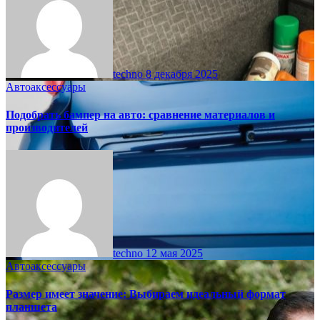
techno
8 декабря 2025
Автоаксессуары
Подобрать бампер на авто: сравнение материалов и
производителей
techno
12 мая 2025
Автоаксессуары
Размер имеет значение: Выбираем идеальный формат
планшета