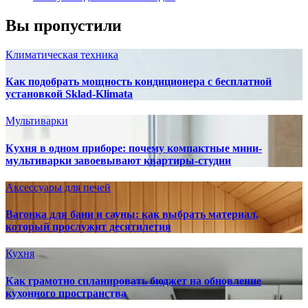
Вы пропустили
Климатическая техника
Как подобрать мощность кондиционера с бесплатной
установкой Sklad-Klimata
Мультиварки
Кухня в одном приборе: почему компактные мини-
мультиварки завоевывают квартиры-студии
Аксессуары для печей
Вагонка для бани и сауны: как выбрать материал,
который прослужит десятилетия
Кухня
Как грамотно спланировать бюджет на обновление
кухонного пространства