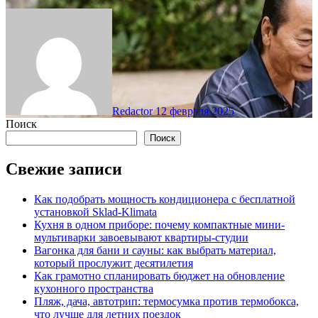
Redactor
12 февраля 2025
Поиск
Поиск
Свежие записи
Как подобрать мощность кондиционера с бесплатной
установкой Sklad-Klimata
Кухня в одном приборе: почему компактные мини-
мультиварки завоевывают квартиры-студии
Вагонка для бани и сауны: как выбрать материал,
который прослужит десятилетия
Как грамотно спланировать бюджет на обновление
кухонного пространства
Пляж, дача, автотрип: термосумка против термобокса,
что лучше для летних поездок