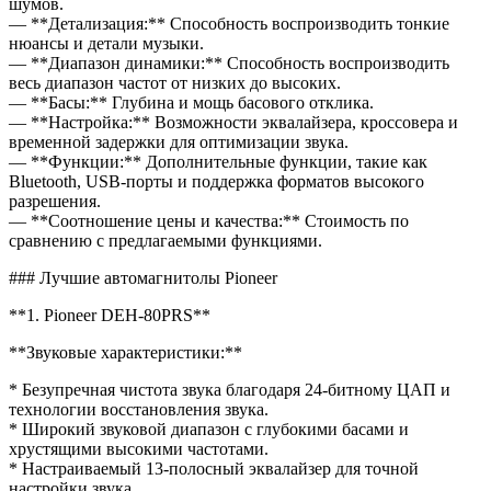
шумов.
— **Детализация:** Способность воспроизводить тонкие
нюансы и детали музыки.
— **Диапазон динамики:** Способность воспроизводить
весь диапазон частот от низких до высоких.
— **Басы:** Глубина и мощь басового отклика.
— **Настройка:** Возможности эквалайзера, кроссовера и
временной задержки для оптимизации звука.
— **Функции:** Дополнительные функции, такие как
Bluetooth, USB-порты и поддержка форматов высокого
разрешения.
— **Соотношение цены и качества:** Стоимость по
сравнению с предлагаемыми функциями.
### Лучшие автомагнитолы Pioneer
**1. Pioneer DEH-80PRS**
**Звуковые характеристики:**
* Безупречная чистота звука благодаря 24-битному ЦАП и
технологии восстановления звука.
* Широкий звуковой диапазон с глубокими басами и
хрустящими высокими частотами.
* Настраиваемый 13-полосный эквалайзер для точной
настройки звука.