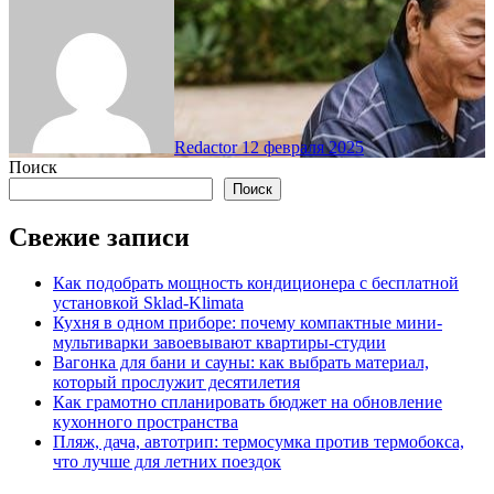
Redactor
12 февраля 2025
Поиск
Поиск
Свежие записи
Как подобрать мощность кондиционера с бесплатной
установкой Sklad-Klimata
Кухня в одном приборе: почему компактные мини-
мультиварки завоевывают квартиры-студии
Вагонка для бани и сауны: как выбрать материал,
который прослужит десятилетия
Как грамотно спланировать бюджет на обновление
кухонного пространства
Пляж, дача, автотрип: термосумка против термобокса,
что лучше для летних поездок