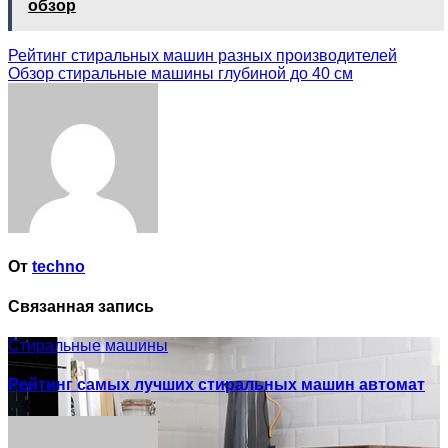
обзор
Навигация
Рейтинг стиральных машин разных производителей
Обзор стиральные машины глубиной до 40 см
по
записям
От
techno
Связанная запись
Стиральные машины
Рейтинг самых лучших стиральных машин автомат