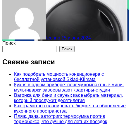
techno
15 июня 2024
Поиск
Поиск
Свежие записи
Как подобрать мощность кондиционера с
бесплатной установкой Sklad-Klimata
Кухня в одном приборе: почему компактные мини-
мультиварки завоевывают квартиры-студии
Вагонка для бани и сауны: как выбрать материал,
который прослужит десятилетия
Как грамотно спланировать бюджет на обновление
кухонного пространства
Пляж, дача, автотрип: термосумка против
термобокса, что лучше для летних поездок