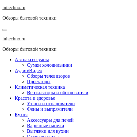
Перейти
initechno.ru
к
Обзоры бытовой техники
содержанию
initechno.ru
Обзоры бытовой техники
Автоаксессуары
Сумки холодильники
Аудио/Видео
Обзоры телевизоров
Проекторы
Климатическая техника
Вентиляторы и обогреватели
Красота и здоровье
Утюги и отпариватели
Фены и выпрямители
Кухня
Аксессуары для печей
Варочные панели
Вытяжки для кухни
Газовые плиты