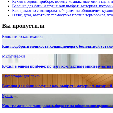
Кухня в одном приборе: почему компактные мини-мульт
Вагонка для бани и сауны: как выбрать материал, которы
Как грамотно спланировать бюджет на обновление кухон
Пляж, дача, автотрип: термосумка против термобокса, чт
Вы пропустили
Климатическая техника
Как подобрать мощность кондиционера с бесплатной устано
Мультиварки
Кухня в одном приборе: почему компактные мини-мультив
Аксессуары для печей
Вагонка для бани и сауны: как выбрать материал, который
Кухня
Как грамотно спланировать бюджет на обновление кухонног