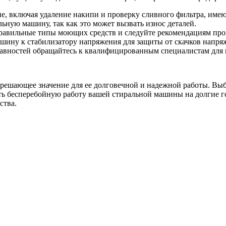
е, включая удаление накипи и проверку сливного фильтра, име
ьную машину, так как это может вызвать износ деталей.
равильные типы моющих средств и следуйте рекомендациям про
шину к стабилизатору напряжения для защиты от скачков напря
авностей обращайтесь к квалифицированным специалистам для 
ешающее значение для ее долговечной и надежной работы. Выбир
ть бесперебойную работу вашей стиральной машины на долгие го
ства.