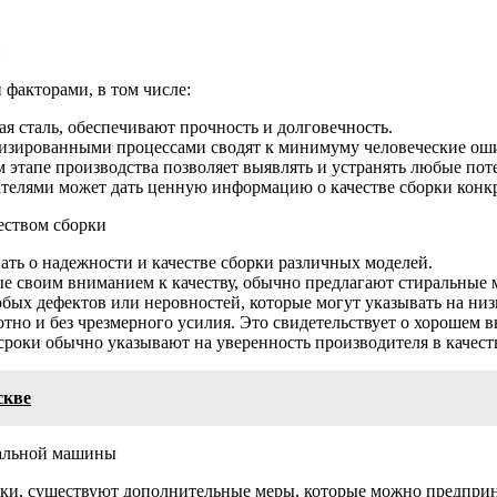
н
факторами, в том числе:
 сталь, обеспечивают прочность и долговечность.
изированными процессами сводят к минимуму человеческие оши
м этапе производства позволяет выявлять и устранять любые по
телями может дать ценную информацию о качестве сборки конк
еством сборки
ать о надежности и качестве сборки различных моделей.
е своим вниманием к качеству, обычно предлагают стиральные 
ых дефектов или неровностей, которые могут указывать на низк
тно и без чрезмерного усилия. Это свидетельствует о хорошем в
роки обычно указывают на уверенность производителя в качест
скве
ральной машины
и, существуют дополнительные меры, которые можно предприня