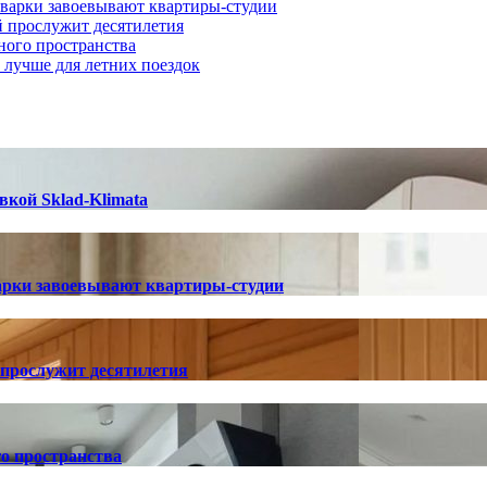
иварки завоевывают квартиры-студии
й прослужит десятилетия
ного пространства
о лучше для летних поездок
вкой Sklad-Klimata
арки завоевывают квартиры-студии
 прослужит десятилетия
о пространства