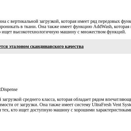
с вертикальной загрузкой, которая имеет ряд передовых функц
роникать в ткани. Она также имеет функцию AddWash, которая п
кто ищет высокотехнологичную машину с множеством функций.
ся эталоном скандинавского качества
tDispense
рузкой среднего класса, которая обладает рядом впечатляющих
мости от загрузки. Она также имеет систему UltraFresh Vent Sys
я тех, кто ищет доступную машину с хорошими характеристикам