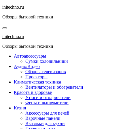
Перейти
initechno.ru
к
Обзоры бытовой техники
содержанию
initechno.ru
Обзоры бытовой техники
Автоаксессуары
Сумки холодильники
Аудио/Видео
Обзоры телевизоров
Проекторы
Климатическая техника
Вентиляторы и обогреватели
Красота и здоровье
Утюги и отпариватели
Фены и выпрямители
Кухня
Аксессуары для печей
Варочные панели
Вытяжки для кухни
Газовые плиты