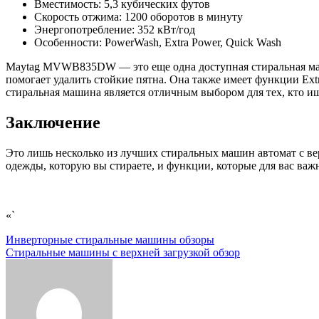
Вместимость: 5,3 кубических футов
Скорость отжима: 1200 оборотов в минуту
Энергопотребление: 352 кВт/год
Особенности: PowerWash, Extra Power, Quick Wash
Maytag MVWB835DW — это еще одна доступная стиральная маши
помогает удалить стойкие пятна. Она также имеет функции Ext
стиральная машина является отличным выбором для тех, кто 
Заключение
Это лишь несколько из лучших стиральных машин автомат с ве
одежды, которую вы стираете, и функции, которые для вас ва
«`
Навигация
Инверторные стиральные машины обзоры
Стиральные машины с верхней загрузкой обзор
по
записям