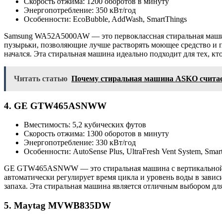
Скорость отжима: 1200 оборотов в минуту
Энергопотребление: 350 кВт/год
Особенности: EcoBubble, AddWash, SmartThings
Samsung WA52A5000AW — это первоклассная стиральная машина 
пузырьки, позволяющие лучше растворять моющее средство и п
начался. Эта стиральная машина идеально подходит для тех, 
Читать статью
Почему стиральная машина ASKO считает
4. GE GTW465ASNWW
Вместимость: 5,2 кубических футов
Скорость отжима: 1300 оборотов в минуту
Энергопотребление: 330 кВт/год
Особенности: AutoSense Plus, UltraFresh Vent System, Smar
GE GTW465ASNWW — это стиральная машина с вертикальной заг
автоматически регулирует время цикла и уровень воды в зависи
запаха. Эта стиральная машина является отличным выбором дл
5. Maytag MVWB835DW