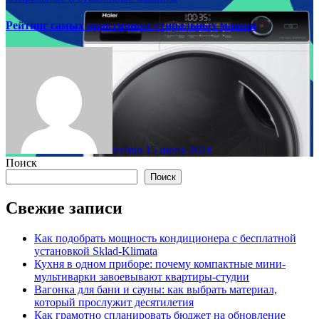
Рейтинг самых практичных стиральных машин
techno
15 июня 2024
Поиск
Поиск
Свежие записи
Как подобрать мощность кондиционера с бесплатной
установкой Sklad-Klimata
Кухня в одном приборе: почему компактные мини-
мультиварки завоевывают квартиры-студии
Вагонка для бани и сауны: как выбрать материал,
который прослужит десятилетия
Как грамотно спланировать бюджет на обновление