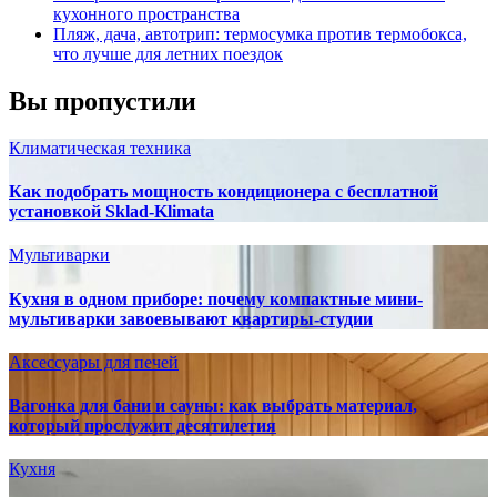
кухонного пространства
Пляж, дача, автотрип: термосумка против термобокса,
что лучше для летних поездок
Вы пропустили
Климатическая техника
Как подобрать мощность кондиционера с бесплатной
установкой Sklad-Klimata
Мультиварки
Кухня в одном приборе: почему компактные мини-
мультиварки завоевывают квартиры-студии
Аксессуары для печей
Вагонка для бани и сауны: как выбрать материал,
который прослужит десятилетия
Кухня