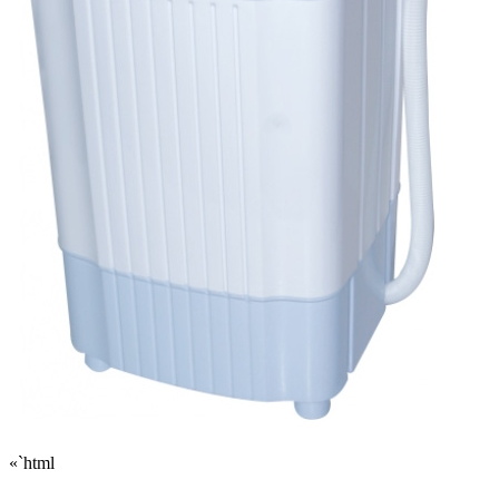
«`html