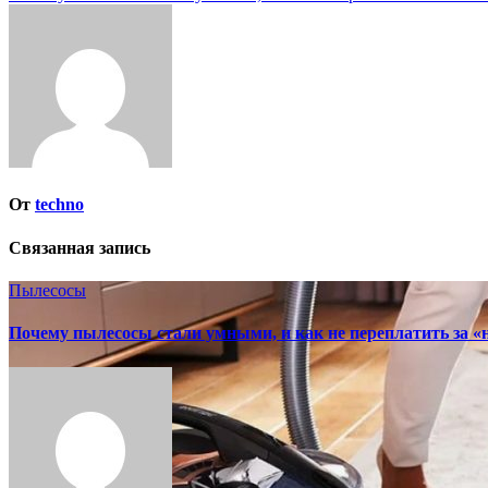
по
записям
От
techno
Связанная запись
Пылесосы
Почему пылесосы стали умными, и как не переплатить за 