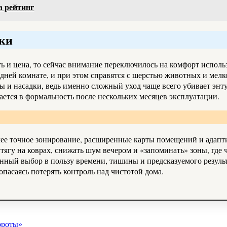
 рейтинг
ики
ь и цена, то сейчас внимание переключилось на комфорт испол
оседней комнате, и при этом справятся с шерстью животных и м
ры и насадки, ведь именно сложный уход чаще всего убивает энт
щается в формальность после нескольких месяцев эксплуатации.
лее точное зонирование, расширенные карты помещений и адап
ягу на коврах, снижать шум вечером и «запоминать» зоны, где ч
анный выбор в пользу времени, тишины и предсказуемого результ
пасаясь потерять контроль над чистотой дома.
ороты»