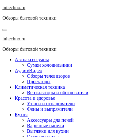
Перейти
initechno.ru
к
Обзоры бытовой техники
содержанию
initechno.ru
Обзоры бытовой техники
Автоаксессуары
Сумки холодильники
Аудио/Видео
Обзоры телевизоров
Проекторы
Климатическая техника
Вентиляторы и обогреватели
Красота и здоровье
Утюги и отпариватели
Фены и выпрямители
Кухня
Аксессуары для печей
Варочные панели
Вытяжки для кухни
Газовые плиты