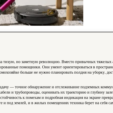
ированные помощники. Они умеют ориентироваться в пространст
омохозяйке больше не нужно планировать полдня на уборку, дос
задачу — точное обнаружение и отслеживание подземных комм
кабели и трубопроводы, оценивать их траекторию и глубину зал
устойчивость к помехам и подробная индикация на экране прев
 и под землей, и в жилых помещениях техника берет на себя са