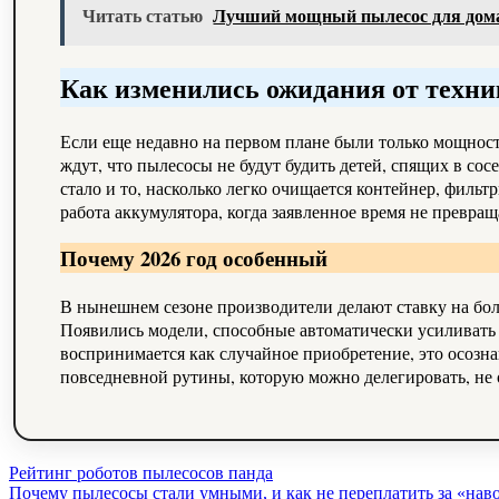
Читать статью
Лучший мощный пылесос для дома
Как изменились ожидания от техн
Если еще недавно на первом плане были только мощност
ждут, что пылесосы не будут будить детей, спящих в с
стало и то, насколько легко очищается контейнер, фильт
работа аккумулятора, когда заявленное время не превра
Почему 2026 год особенный
В нынешнем сезоне производители делают ставку на бо
Появились модели, способные автоматически усиливать т
воспринимается как случайное приобретение, это осозн
повседневной рутины, которую можно делегировать, не о
Навигация
Рейтинг роботов пылесосов панда
Почему пылесосы стали умными, и как не переплатить за «нав