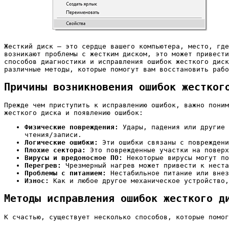
Жесткий диск – это сердце вашего компьютера, место, где хранится операционная система, приложения, фотографии, видео и все остальные важные данные. Поэтому, когда
возникают проблемы с жестким диском, это может привести
способов диагностики и исправления ошибок жесткого диск
различные методы, которые помогут вам восстановить рабо
Причины возникновения ошибок жестког
Прежде чем приступить к исправлению ошибок, важно поним
жесткого диска и появлению ошибок:
Физические повреждения:
Удары, падения или другие 
чтения/записи.
Логические ошибки:
Эти ошибки связаны с повреждени
Плохие сектора:
Это поврежденные участки на поверх
Вирусы и вредоносное ПО:
Некоторые вирусы могут по
Перегрев:
Чрезмерный нагрев может привести к неста
Проблемы с питанием:
Нестабильное питание или внез
Износ:
Как и любое другое механическое устройство,
Методы исправления ошибок жесткого д
К счастью, существует несколько способов, которые помог