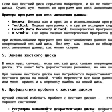
Если ваш жесткий диск серьезно поврежден, и вы не может
диска. Существует множество программ для восстановления
Примеры программ для восстановления данных:
Recuva:
Бесплатная и простая в использовании прогр
TestDisk:
Мощная программа с открытым исходным код
EaseUS Data Recovery Wizard:
Коммерческая программ
R-Studio:
Еще одна мощная коммерческая программа д
При использовании программ для восстановления данных ва
поврежденный жесткий диск. Поэтому, как только вы обнар
восстановления данных как можно скорее.
5. Замена жесткого диска
В некоторых случаях, если жесткий диск сильно поврежден
диска. Это может быть дорогостоящим решением, но оно мо
При замене жесткого диска вам потребуется переустановит
жесткого диска на новый, чтобы перенести все ваши данны
или может привести к переносу ошибок на новый диск.
6. Профилактика проблем с жестким диском
Лучший способ избежать проблем с жестким диском ⸺ это 
хорошем состоянии:
Регулярно выполняйте дефрагментацию диска:
Дефрагм