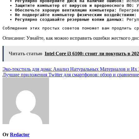
Регулярно проверяйте диск на наличие ошибок:
Испол
Защитите компьютер от вирусов и вредоносного ПО:
У
Обеспечьте хорошую вентиляцию компьютера:
Перегрев
Не подвергайте компьютер физическим воздействиям:
Регулярно создавайте резервные копии данных:
Регул
Соблюдение этих простых советов поможет вам продлить ср
Описание: Узнайте, как можно исправить ошибки жесткого ди
Читать статью
Intel Core i3 6100: стоит ли покупать в 20
Навигация
Эко-текстиль для дома: Анализ Натуральных Материалов и Их
Лучшие приложения Twitter для смартфонов: обзор и сравнение
по
записям
От
Redactor