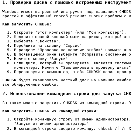
1. Проверка диска с помощью встроенных инструмен
Windows имеет встроенный инструмент под названием CHKDS
простой и эффективный способ решения многих проблем с ж
Как запустить CHKDSK:
Откройте "Этот компьютер" (или "Мой компьютер").
Щелкните правой кнопкой мыши на диске, который хот
Выберите "Свойства".
Перейдите на вкладку "Сервис".
В разделе "Проверка на наличие ошибок" нажмите кно
В появившемся окне выберите "Исправить системные о
Нажмите кнопку "Запуск".
Если диск, который вы проверяете, является системн
компьютера. Нажмите "Запланировать проверку диска"
Перезагрузите компьютер, чтобы CHKDSK начал провер
CHKDSK будет сканировать жесткий диск на наличие ошибок
все обнаруженные ошибки.
2. Использование командной строки для запуска CH
Вы также можете запустить CHKDSK из командной строки. Э
Как запустить CHKDSK из командной строки:
Откройте командную строку от имени администратора.
"Запуск от имени администратора".
В командной строке введите команду:
chkdsk /f /r X