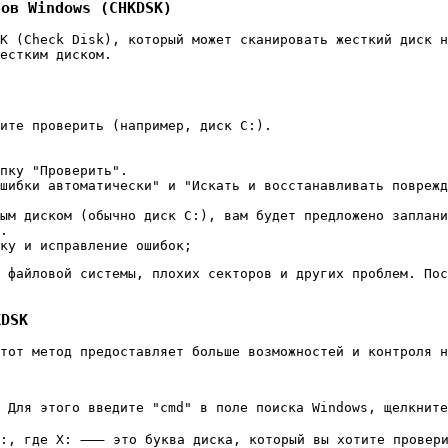
тов Windows (CHKDSK)
K (Check Disk), который может сканировать жесткий диск н
естким диском.
ите проверить (например, диск C:).
пку "Проверить".
шибки автоматически" и "Искать и восстанавливать поврежд
ым диском (обычно диск C:), вам будет предложено заплани
.
ку и исправление ошибок;
 файловой системы, плохих секторов и других проблем. Пос
KDSK
тот метод предоставляет больше возможностей и контроля н
 Для этого введите "cmd" в поле поиска Windows, щелкните
:
, где X: ⸺ это буква диска, который вы хотите провер