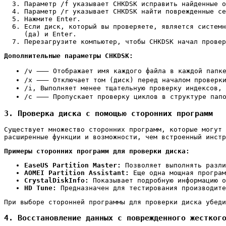
Параметр
/f
указывает CHKDSK исправить найденные о
Параметр
/r
указывает CHKDSK найти поврежденные се
Нажмите Enter.
Если диск, который вы проверяете, является систем
(да) и Enter.
Перезагрузите компьютер, чтобы CHKDSK начал провер
Дополнительные параметры CHKDSK:
/v
⸺ Отображает имя каждого файла в каждой папке
/x
⸺ Отключает том (диск) перед началом проверки.
/i
, Выполняет менее тщательную проверку индексов, 
/c
⸺ Пропускает проверку циклов в структуре папок
3. Проверка диска с помощью сторонних программ
Существует множество сторонних программ, которые могут 
расширенные функции и возможности, чем встроенный инстр
Примеры сторонних программ для проверки диска:
EaseUS Partition Master:
Позволяет выполнять разли
AOMEI Partition Assistant:
Еще одна мощная програм
CrystalDiskInfo:
Показывает подробную информацию о
HD Tune:
Предназначен для тестирования производите
При выборе сторонней программы для проверки диска убеди
4. Восстановление данных с поврежденного жестког