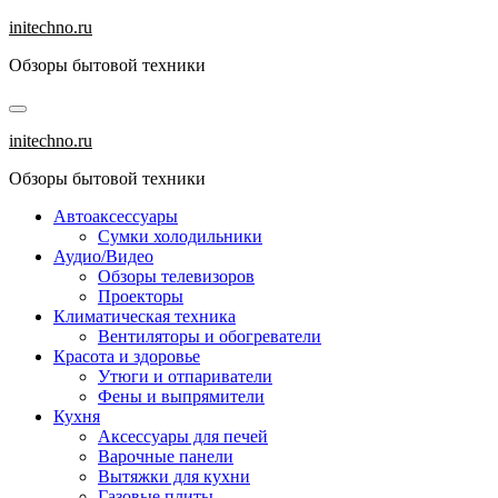
Перейти
initechno.ru
к
Обзоры бытовой техники
содержанию
initechno.ru
Обзоры бытовой техники
Автоаксессуары
Сумки холодильники
Аудио/Видео
Обзоры телевизоров
Проекторы
Климатическая техника
Вентиляторы и обогреватели
Красота и здоровье
Утюги и отпариватели
Фены и выпрямители
Кухня
Аксессуары для печей
Варочные панели
Вытяжки для кухни
Газовые плиты