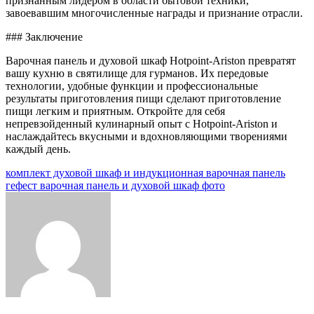
признанным лидером в области бытовой техники,
завоевавшим многочисленные награды и признание отрасли.
### Заключение
Варочная панель и духовой шкаф Hotpoint-Ariston превратят
вашу кухню в святилище для гурманов. Их передовые
технологии, удобные функции и профессиональные
результаты приготовления пищи сделают приготовление
пищи легким и приятным. Откройте для себя
непревзойденный кулинарный опыт с Hotpoint-Ariston и
наслаждайтесь вкусными и вдохновляющими творениями
каждый день.
Навигация
комплект духовой шкаф и индукционная варочная панель
гефест варочная панель и духовой шкаф фото
по
записям