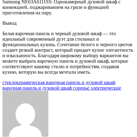
Samsung NE63A6111SS: Однокамерный духовой шкаф с
конвекцией, поджариванием на гриле и функцией
приготовления на пару.
Вывод
Белая варочная панель и черный духовой шкаф — это
идеальный современный дуэт для стильных и
функциональных кухонь. Сочетание белого и черного цветов
создает резкий контраст, который придает кухне элегантность
и изысканность. Благодаря широкому выбору вариантов вы
можете выбрать варочную панель и духовой шкаф, которые
соответствуют вашему стилю и потребностям, создавая
кухню, которую вы всегда мечтали иметь.
Навигация
стеклокерамическая варочная панель и духовой шкаф
варочная панель и духовой шкаф горенье электрические
по
записям