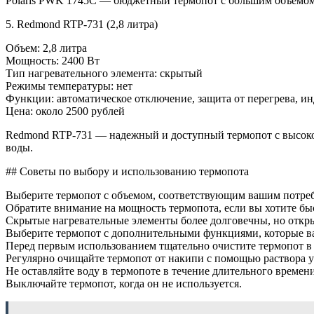
Polaris PWK 1745C — бюджетный термопот с большим объемом р
5. Redmond RTP-731 (2,8 литра)
Объем: 2,8 литра
Мощность: 2400 Вт
Тип нагревательного элемента: скрытый
Режимы температуры: нет
Функции: автоматическое отключение, защита от перегрева, и
Цена: около 2500 рублей
Redmond RTP-731 — надежный и доступный термопот с высоко
воды.
## Советы по выбору и использованию термопота
Выберите термопот с объемом, соответствующим вашим потре
Обратите внимание на мощность термопота, если вы хотите быс
Скрытые нагревательные элементы более долговечны, но откры
Выберите термопот с дополнительными функциями, которые ва
Перед первым использованием тщательно очистите термопот в 
Регулярно очищайте термопот от накипи с помощью раствора 
Не оставляйте воду в термопоте в течение длительного времени
Выключайте термопот, когда он не используется.