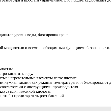
езервуара и простым управлением. Его подсветка добавляет до
ндикатор уровня воды, блокировка крана
й мощностью и всеми необходимыми функциями безопасности. 
бностям.
тро кипятить воду.
тые нагревательные элементы легче чистить.
м нужны, такими как режимы температуры или блокировка от д
соответствии с инструкциями производителя.
уксуса или лимонной кислоты.
, чтобы предотвратить рост бактерий.