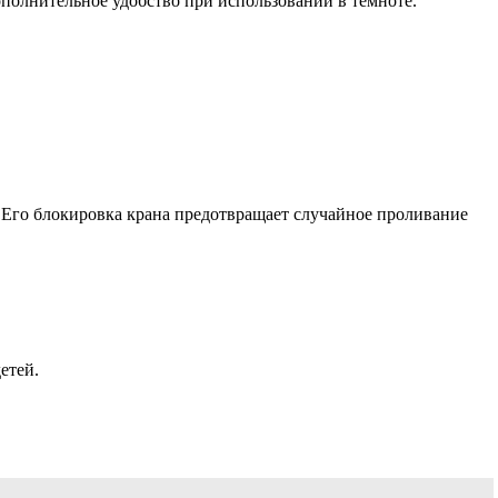
полнительное удобство при использовании в темноте.
Его блокировка крана предотвращает случайное проливание
етей.