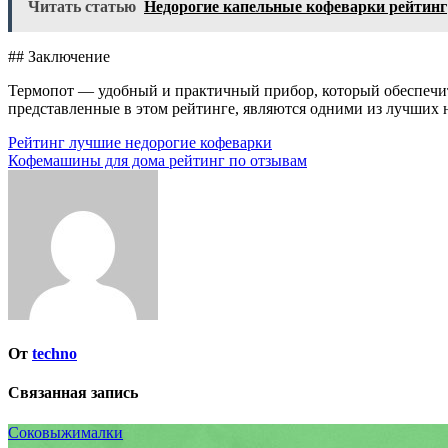
Читать статью
Недорогие капельные кофеварки рейтинг
## Заключение
Термопот — удобный и практичный прибор, который обеспечит
представленные в этом рейтинге, являются одними из лучших н
Навигация
Рейтинг лучшие недорогие кофеварки
Кофемашины для дома рейтинг по отзывам
по
записям
От
techno
Связанная запись
Соковыжималки