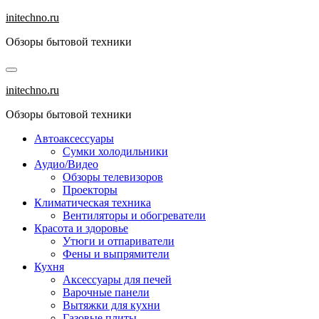
Перейти
initechno.ru
к
Обзоры бытовой техники
содержанию
initechno.ru
Обзоры бытовой техники
Автоаксессуары
Сумки холодильники
Аудио/Видео
Обзоры телевизоров
Проекторы
Климатическая техника
Вентиляторы и обогреватели
Красота и здоровье
Утюги и отпариватели
Фены и выпрямители
Кухня
Аксессуары для печей
Варочные панели
Вытяжки для кухни
Газовые плиты