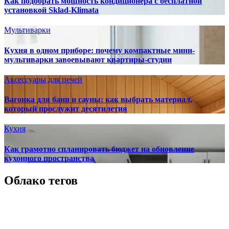
Как подобрать мощность кондиционера с бесплатной
установкой Sklad-Klimata
Мультиварки
Кухня в одном приборе: почему компактные мини-
мультиварки завоевывают квартиры-студии
Аксессуары для печей
Вагонка для бани и сауны: как выбрать материал,
который прослужит десятилетия
Кухня
Как грамотно спланировать бюджет на обновление
кухонного пространства
Облако тегов