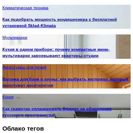
Климатическая техника
Как подобрать мощность кондиционера с бесплатной
установкой Sklad-Klimata
Мультиварки
Кухня в одном приборе: почему компактные мини-
мультиварки завоевывают квартиры-студии
Аксессуары для печей
Вагонка для бани и сауны: как выбрать материал, который
прослужит десятилетия
Кухня
Как грамотно спланировать бюджет на обновление
кухонного пространства
Облако тегов