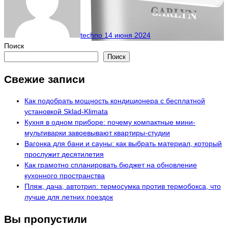
techno
14 июня 2024
Поиск
Поиск
Свежие записи
Как подобрать мощность кондиционера с бесплатной
установкой Sklad-Klimata
Кухня в одном приборе: почему компактные мини-
мультиварки завоевывают квартиры-студии
Вагонка для бани и сауны: как выбрать материал, который
прослужит десятилетия
Как грамотно спланировать бюджет на обновление
кухонного пространства
Пляж, дача, автотрип: термосумка против термобокса, что
лучше для летних поездок
Вы пропустили