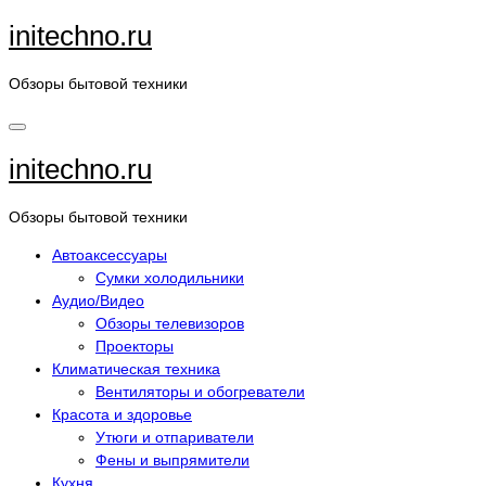
Перейти
initechno.ru
к
содержанию
Обзоры бытовой техники
initechno.ru
Обзоры бытовой техники
Автоаксессуары
Сумки холодильники
Аудио/Видео
Обзоры телевизоров
Проекторы
Климатическая техника
Вентиляторы и обогреватели
Красота и здоровье
Утюги и отпариватели
Фены и выпрямители
Кухня