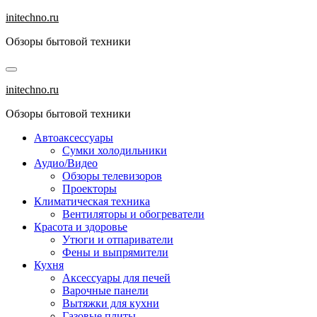
Перейти
initechno.ru
к
Обзоры бытовой техники
содержанию
initechno.ru
Обзоры бытовой техники
Автоаксессуары
Сумки холодильники
Аудио/Видео
Обзоры телевизоров
Проекторы
Климатическая техника
Вентиляторы и обогреватели
Красота и здоровье
Утюги и отпариватели
Фены и выпрямители
Кухня
Аксессуары для печей
Варочные панели
Вытяжки для кухни
Газовые плиты