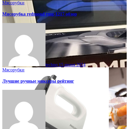
Мясорубки
Мясорубка redmond rmg-1217 обзор
techno
15 июня 2024
Мясорубки
Лучшие ручные миксеры рейтинг