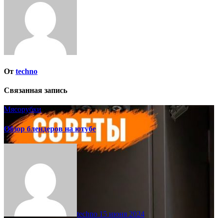
От
techno
Связанная запись
Мясорубки
Обзор блендеров на ютубе
techno
15 июня 2024