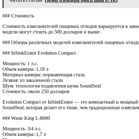
Читать статью
Обзор блендера bosch msm 87165
### Стоимость
Стоимость измельчителей пищевых отходов варьируется в зави
модели могут стоить до 500 долларов и выше.
### Обзоры различных моделей измельчителей пищевых отход
### InSinkErator Evolution Compact
Мощность: 1 л.с.
Объем камеры: 1,18 л
Материал камеры: нержавеющая сталь
Лезвия: из закаленной стали
Шум: технология подавления шума SoundSeal
Стоимость: около 250 долларов
Evolution Compact от InSinkErator — это компактный и мощны
SoundSeal, которая делает его тише, чем традиционные измельч
### Waste King L-8000
Мощность: 3/4 л.с.
Объем камеры: 1,7 л