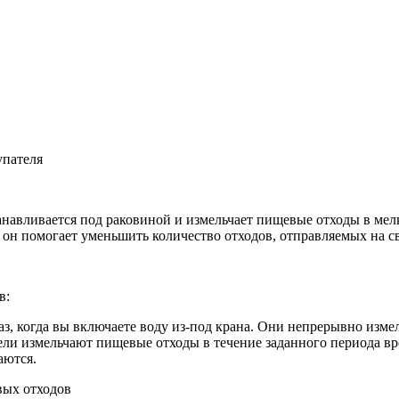
упателя
анавливается под раковиной и измельчает пищевые отходы в ме
 он помогает уменьшить количество отходов, отправляемых на с
в:
, когда вы включаете воду из-под крана. Они непрерывно измел
ли измельчают пищевые отходы в течение заданного периода вр
аются.
вых отходов