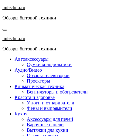
Перейти
initechno.ru
к
Обзоры бытовой техники
содержанию
initechno.ru
Обзоры бытовой техники
Автоаксессуары
Сумки холодильники
Аудио/Видео
Обзоры телевизоров
Проекторы
Климатическая техника
Вентиляторы и обогреватели
Красота и здоровье
Утюги и отпариватели
Фены и выпрямители
Кухня
Аксессуары для печей
Варочные панели
Вытяжки для кухни
Газовые плиты