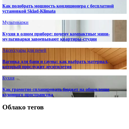
Как подобрать мощность кондиционера с бесплатной
установкой Sklad-Klimata
Мультиварки
Кухня в одном приборе: почему компактные мини-
мультиварки завоевывают квартиры-студии
Аксессуары для печей
Вагонка для бани и сауны: как выбрать материал,
который прослужит десятилетия
Кухня
Как грамотно спланировать бюджет на обновление
кухонного пространства
Облако тегов