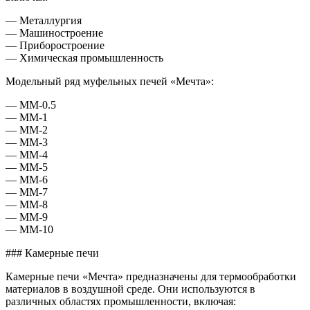
— Металлургия
— Машиностроение
— Приборостроение
— Химическая промышленность
Модельный ряд муфельных печей «Мечта»:
— ММ-0.5
— ММ-1
— ММ-2
— ММ-3
— ММ-4
— ММ-5
— ММ-6
— ММ-7
— ММ-8
— ММ-9
— ММ-10
### Камерные печи
Камерные печи «Мечта» предназначены для термообработки
материалов в воздушной среде. Они используются в
различных областях промышленности, включая: