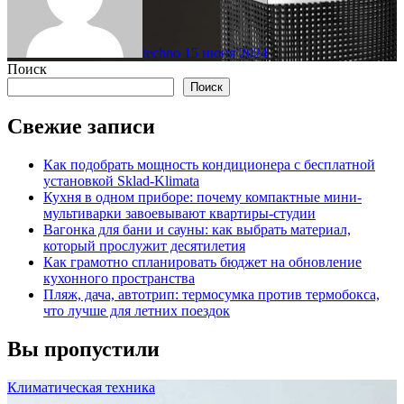
techno
15 июня 2024
Поиск
Поиск
Свежие записи
Как подобрать мощность кондиционера с бесплатной
установкой Sklad-Klimata
Кухня в одном приборе: почему компактные мини-
мультиварки завоевывают квартиры-студии
Вагонка для бани и сауны: как выбрать материал,
который прослужит десятилетия
Как грамотно спланировать бюджет на обновление
кухонного пространства
Пляж, дача, автотрип: термосумка против термобокса,
что лучше для летних поездок
Вы пропустили
Климатическая техника