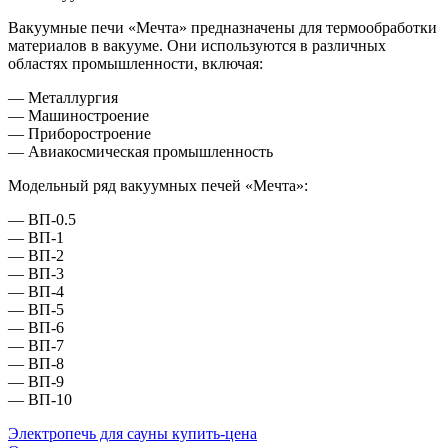
Вакуумные печи «Мечта» предназначены для термообработки
материалов в вакууме. Они используются в различных
областях промышленности, включая:
— Металлургия
— Машиностроение
— Приборостроение
— Авиакосмическая промышленность
Модельный ряд вакуумных печей «Мечта»:
— ВП-0.5
— ВП-1
— ВП-2
— ВП-3
— ВП-4
— ВП-5
— ВП-6
— ВП-7
— ВП-8
— ВП-9
— ВП-10
Навигация
Электропечь для сауны купить-цена