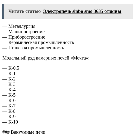
Читать статью
Электропечь sinbo smo 3635 отзывы
— Металлургия
— Машиностроение
— Приборостроение
— Керамическая промышленность
— Пищевая промышленность
Модельный ряд камерных печей «Мечта»:
— К-0.5
— К-1
— К-2
— К-3
— К-4
— К-5
— К-6
— К-7
— К-8
— К-9
— К-10
### Вакуумные печи