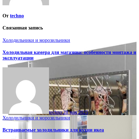
От
techno
Связанная запись
Холодильники и морозильники
Холодильная камера для магазина: особенности монтажа и
эксплуатации
techno
28 мая 2025
Холодильники и морозильники
Встраиваемые холодильники для кухни икеа