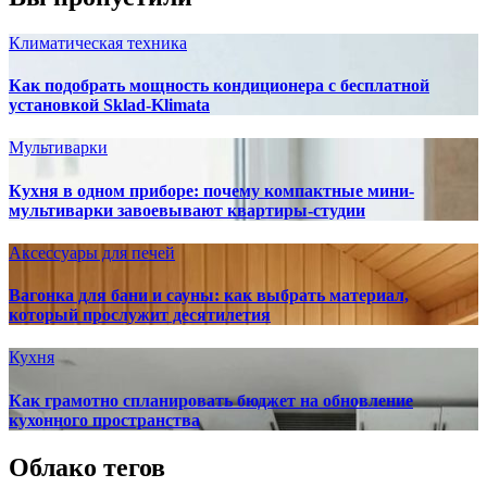
Климатическая техника
Как подобрать мощность кондиционера с бесплатной
установкой Sklad-Klimata
Мультиварки
Кухня в одном приборе: почему компактные мини-
мультиварки завоевывают квартиры-студии
Аксессуары для печей
Вагонка для бани и сауны: как выбрать материал,
который прослужит десятилетия
Кухня
Как грамотно спланировать бюджет на обновление
кухонного пространства
Облако тегов