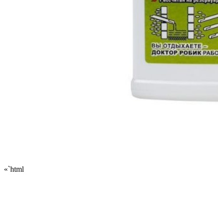
«`html