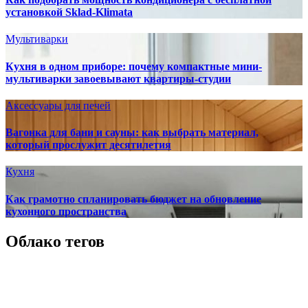
установкой Sklad-Klimata
Мультиварки
Кухня в одном приборе: почему компактные мини-
мультиварки завоевывают квартиры-студии
Аксессуары для печей
Вагонка для бани и сауны: как выбрать материал,
который прослужит десятилетия
Кухня
Как грамотно спланировать бюджет на обновление
кухонного пространства
Облако тегов