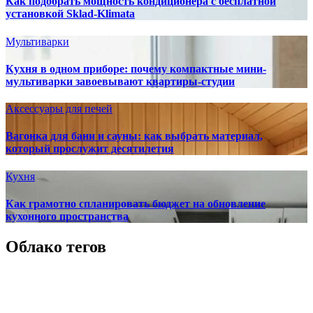
Как подобрать мощность кондиционера с бесплатной
установкой Sklad-Klimata
Мультиварки
Кухня в одном приборе: почему компактные мини-
мультиварки завоевывают квартиры-студии
Аксессуары для печей
Вагонка для бани и сауны: как выбрать материал,
который прослужит десятилетия
Кухня
Как грамотно спланировать бюджет на обновление
кухонного пространства
Облако тегов