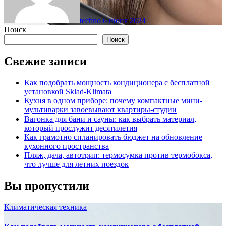
techno
6 июня 2024
Поиск
Поиск
Свежие записи
Как подобрать мощность кондиционера с бесплатной
установкой Sklad-Klimata
Кухня в одном приборе: почему компактные мини-
мультиварки завоевывают квартиры-студии
Вагонка для бани и сауны: как выбрать материал,
который прослужит десятилетия
Как грамотно спланировать бюджет на обновление
кухонного пространства
Пляж, дача, автотрип: термосумка против термобокса,
что лучше для летних поездок
Вы пропустили
Климатическая техника