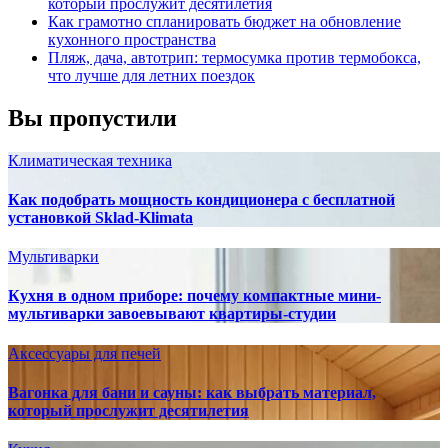
который прослужит десятилетия
Как грамотно спланировать бюджет на обновление
кухонного пространства
Пляж, дача, автотрип: термосумка против термобокса,
что лучше для летних поездок
Вы пропустили
Климатическая техника
Как подобрать мощность кондиционера с бесплатной
установкой Sklad-Klimata
Мультиварки
Кухня в одном приборе: почему компактные мини-
мультиварки завоевывают квартиры-студии
Аксессуары для печей
Вагонка для бани и сауны: как выбрать материал,
который прослужит десятилетия