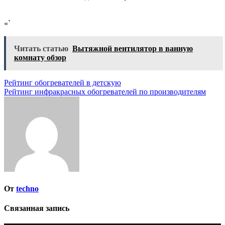
«`
Читать статью
Вытяжной вентилятор в ванную
комнату обзор
Навигация
Рейтинг обогревателей в детскую
Рейтинг инфракрасных обогревателей по производителям
по
записям
От
techno
Связанная запись