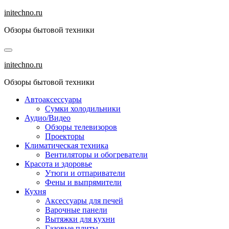
Перейти
initechno.ru
к
Обзоры бытовой техники
содержанию
initechno.ru
Обзоры бытовой техники
Автоаксессуары
Сумки холодильники
Аудио/Видео
Обзоры телевизоров
Проекторы
Климатическая техника
Вентиляторы и обогреватели
Красота и здоровье
Утюги и отпариватели
Фены и выпрямители
Кухня
Аксессуары для печей
Варочные панели
Вытяжки для кухни
Газовые плиты