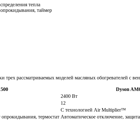
аспределения тепла
 опрокидывания, таймер
ки трех рассматриваемых моделей масляных обогревателей с ве
1500
Dyson AM
2400 Вт
12
С технологией Air Multiplier™
т опрокидывания, термостат
Автоматическое отключение, защита