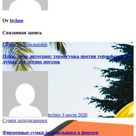
От
techno
Связанная запись
Сумки холодильники
Пляж, дача, автотрип: термосумка против термобокса, что
лучше для летних поездок
techno
3 июля 2026
Сумки холодильники
Фирменные сумки-холодильники в фирмен