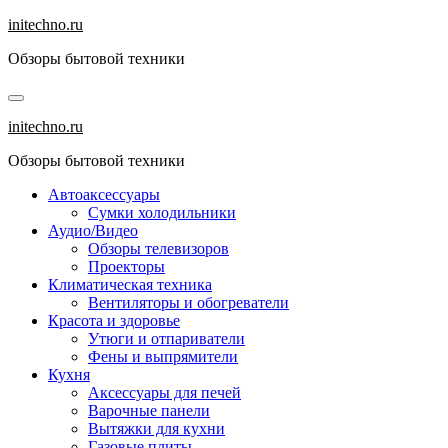
Перейти
initechno.ru
к
Обзоры бытовой техники
содержанию
initechno.ru
Обзоры бытовой техники
Автоаксессуары
Сумки холодильники
Аудио/Видео
Обзоры телевизоров
Проекторы
Климатическая техника
Вентиляторы и обогреватели
Красота и здоровье
Утюги и отпариватели
Фены и выпрямители
Кухня
Аксессуары для печей
Варочные панели
Вытяжки для кухни
Газовые плиты