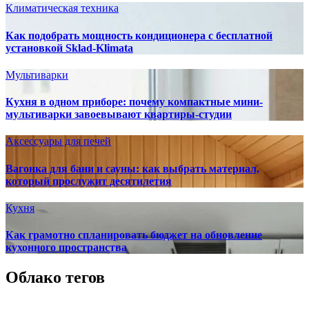
Климатическая техника
Как подобрать мощность кондиционера с бесплатной
установкой Sklad-Klimata
Мультиварки
Кухня в одном приборе: почему компактные мини-
мультиварки завоевывают квартиры-студии
Аксессуары для печей
Вагонка для бани и сауны: как выбрать материал,
который прослужит десятилетия
Кухня
Как грамотно спланировать бюджет на обновление
кухонного пространства
Облако тегов