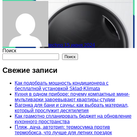
techno
15 июня 2024
Поиск
Поиск
Свежие записи
Как подобрать мощность кондиционера с
бесплатной установкой Sklad-Klimata
Кухня в одном приборе: почему компактные мини-
мультиварки завоевывают квартиры-студии
Вагонка для бани и сауны: как выбрать материал,
который прослужит десятилетия
Как грамотно спланировать бюджет на обновление
кухонного пространства
Пляж, дача, автотрип: термосумка против
термобокса, что лучше для летних поездок