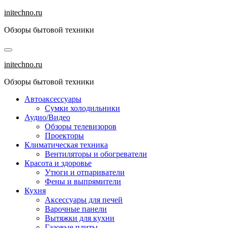
Перейти
initechno.ru
к
Обзоры бытовой техники
содержанию
initechno.ru
Обзоры бытовой техники
Автоаксессуары
Сумки холодильники
Аудио/Видео
Обзоры телевизоров
Проекторы
Климатическая техника
Вентиляторы и обогреватели
Красота и здоровье
Утюги и отпариватели
Фены и выпрямители
Кухня
Аксессуары для печей
Варочные панели
Вытяжки для кухни
Газовые плиты