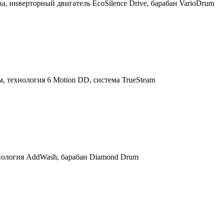
, инверторный двигатель EcoSilence Drive, барабан VarioDrum
 технология 6 Motion DD, система TrueSteam
ехнология AddWash, барабан Diamond Drum