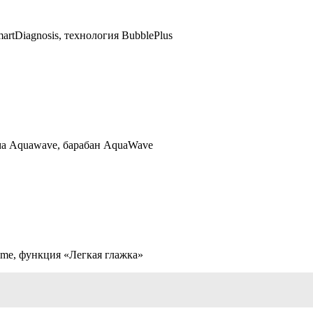
tDiagnosis, технология BubblePlus
ма Aquawave, барабан AquaWave
me, функция «Легкая глажка»