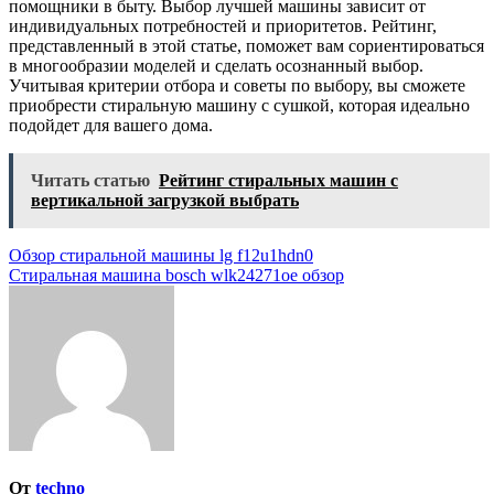
помощники в быту. Выбор лучшей машины зависит от
индивидуальных потребностей и приоритетов. Рейтинг,
представленный в этой статье, поможет вам сориентироваться
в многообразии моделей и сделать осознанный выбор.
Учитывая критерии отбора и советы по выбору, вы сможете
приобрести стиральную машину с сушкой, которая идеально
подойдет для вашего дома.
Читать статью
Рейтинг стиральных машин с
вертикальной загрузкой выбрать
Навигация
Обзор стиральной машины lg f12u1hdn0
Стиральная машина bosch wlk24271oe обзор
по
записям
От
techno