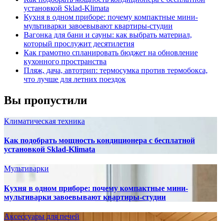
установкой Sklad-Klimata
Кухня в одном приборе: почему компактные мини-
мультиварки завоевывают квартиры-студии
Вагонка для бани и сауны: как выбрать материал,
который прослужит десятилетия
Как грамотно спланировать бюджет на обновление
кухонного пространства
Пляж, дача, автотрип: термосумка против термобокса,
что лучше для летних поездок
Вы пропустили
Климатическая техника
Как подобрать мощность кондиционера с бесплатной
установкой Sklad-Klimata
Мультиварки
Кухня в одном приборе: почему компактные мини-
мультиварки завоевывают квартиры-студии
Аксессуары для печей