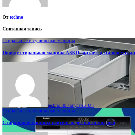
От
techno
Связанная запись
Стиральные и сушильные машины
Почему стиральная машина ASKO считается эталоном скан
techno
30 августа 2025
Стиральные и сушильные машины
Стиральные машины рейтинг надежности моделей