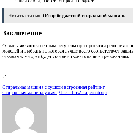
вашей семьи, частота стирки и бюджет.
Читать статью
Обзор бюджетной стиральной машины
Заключение
Отзывы являются ценным ресурсом при принятии решения о по
моделей и выбрать ту, которая лучше всего соответствует ваш
отзывами, которая будет соответствовать вашим требованиям.
«`
Навигация
Стиральная машина с сушкой встроенная рейтинг
Стиральная машина узкая lg f12u1hbs2 видео обзор
по
записям