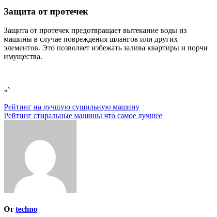
Защита от протечек
Защита от протечек предотвращает вытекание воды из
машины в случае повреждения шлангов или других
элементов. Это позволяет избежать залива квартиры и порчи
имущества.
«`
Навигация
Рейтинг на лучшую сушильную машину
Рейтинг стиральные машины что самое лучшее
по
записям
От
techno